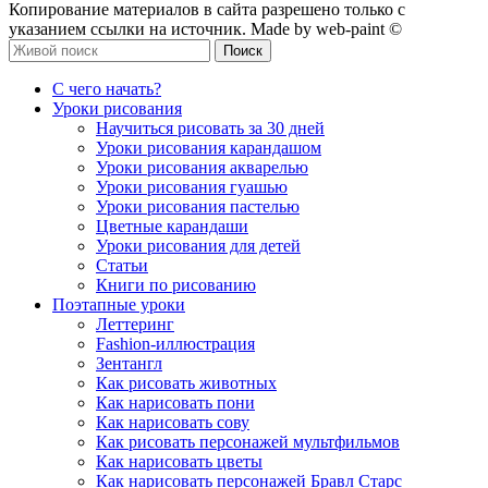
Копирование материалов в сайта разрешено только с
указанием ссылки на источник. Made by web-paint ©
Поиск
С чего начать?
Уроки рисования
Научиться рисовать за 30 дней
Уроки рисования карандашом
Уроки рисования акварелью
Уроки рисования гуашью
Уроки рисования пастелью
Цветные карандаши
Уроки рисования для детей
Статьи
Книги по рисованию
Поэтапные уроки
Леттеринг
Fashion-иллюстрация
Зентангл
Как рисовать животных
Как нарисовать пони
Как нарисовать сову
Как рисовать персонажей мультфильмов
Как нарисовать цветы
Как нарисовать персонажей Бравл Старс