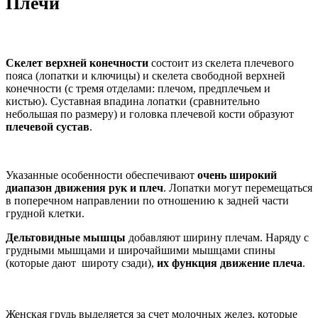
Плечи
Скелет верхней конечности
состоит из скелета плечевого
пояса (лопатки и ключицы) и скелета свободной верхней
конечности (с тремя отделами: плечом, предплечьем и
кистью). Суставная впадина лопатки (сравнительно
небольшая по размеру) и головка плечевой кости образуют
плечевой сустав
.
Указанные особенности обеспечивают
очень широкий
диапазон движения рук и плеч
. Лопатки могут перемещаться
в поперечном направлении по отношению к задней части
грудной клетки.
Дельтовидные мышцы
добавляют ширину плечам. Наряду с
грудными мышцами и широчайшими мышцами спины
(которые дают широту сзади),
их функция движение плеча
.
Женская грудь выделяется за счет молочных желез, которые