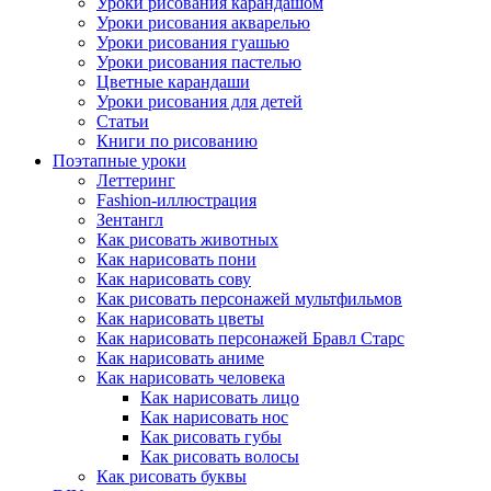
Уроки рисования карандашом
Уроки рисования акварелью
Уроки рисования гуашью
Уроки рисования пастелью
Цветные карандаши
Уроки рисования для детей
Статьи
Книги по рисованию
Поэтапные уроки
Леттеринг
Fashion-иллюстрация
Зентангл
Как рисовать животных
Как нарисовать пони
Как нарисовать сову
Как рисовать персонажей мультфильмов
Как нарисовать цветы
Как нарисовать персонажей Бравл Старс
Как нарисовать аниме
Как нарисовать человека
Как нарисовать лицо
Как нарисовать нос
Как рисовать губы
Как рисовать волосы
Как рисовать буквы