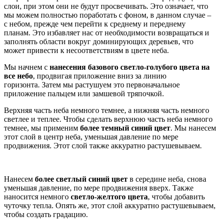
слои, при этом они не будут просвечивать. Это означает, что
мы можем полностью поработать с фоном, в данном случае –
с небом, прежде чем перейти к среднему и переднему
планам. Это избавляет нас от необходимости возвращаться и
заполнять области вокруг доминирующих деревьев, что
может привести к несоответствиям в цвете неба.
Мы начнем с
нанесения базового светло-голубого цвета на
все небо
, продвигая приложение вниз за линию
горизонта. Затем мы растушуем это первоначальное
приложение пальцем или замшевой тряпочкой.
Верхняя часть неба немного темнее, а нижняя часть немного
светлее и теплее. Чтобы сделать верхнюю часть неба немного
темнее, мы применим
более темный синий цвет
. Мы нанесем
этот слой в центр неба, уменьшая давление по мере
продвижения. Этот слой также аккуратно растушевываем.
Нанесем
более светлый синий цвет
в середине неба, снова
уменьшая давление, по мере продвижения вверх. Также
наносится немного
светло-желтого цвета
, чтобы добавить
чуточку тепла. Опять же, этот слой аккуратно растушевываем,
чтобы создать градацию.