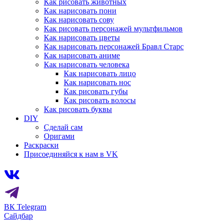
Как рисовать животных
Как нарисовать пони
Как нарисовать сову
Как рисовать персонажей мультфильмов
Как нарисовать цветы
Как нарисовать персонажей Бравл Старс
Как нарисовать аниме
Как нарисовать человека
Как нарисовать лицо
Как нарисовать нос
Как рисовать губы
Как рисовать волосы
Как рисовать буквы
DIY
Сделай сам
Оригами
Раскраски
Присоединяйся к нам в VK
ВК
Telegram
Сайдбар