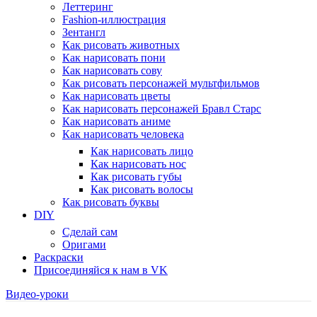
Леттеринг
Fashion-иллюстрация
Зентангл
Как рисовать животных
Как нарисовать пони
Как нарисовать сову
Как рисовать персонажей мультфильмов
Как нарисовать цветы
Как нарисовать персонажей Бравл Старс
Как нарисовать аниме
Как нарисовать человека
Как нарисовать лицо
Как нарисовать нос
Как рисовать губы
Как рисовать волосы
Как рисовать буквы
DIY
Сделай сам
Оригами
Раскраски
Присоединяйся к нам в VK
Видео-уроки